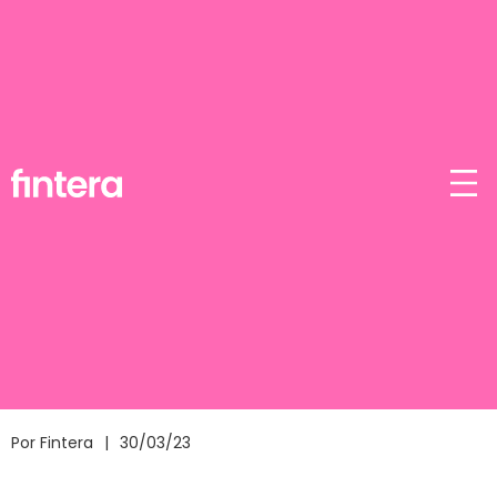
Impostos e Obrigações
Usar sistema de emissão
de nota fiscal pago é
mesmo vantajoso?
Entenda porque esse vale a pena fazer
este investimento
Por Fintera
|
30/03/23