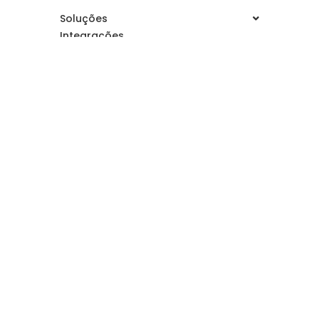
Soluções
Integrações
A inteligência
Conteúdo
Suporte
Fintera © 2025. Todos os direitos reservados
Política de Privacidade
Termos e Condições