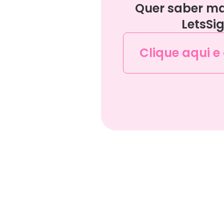
Quer saber ma
LetsSi
Clique aqui e