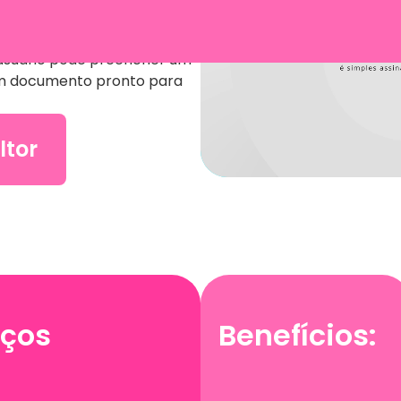
as e documentos, a partir de
alizados pelo usuário, de
 usuário pode preencher um
 um documento pronto para
ltor
iços
Benefícios: