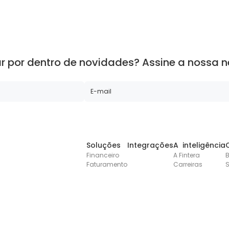
ar por dentro de novidades?
Assine a nossa n
Soluções
Integrações
A inteligência
Financeiro
A Fintera
B
Faturamento
Carreiras
S
Pol
vados