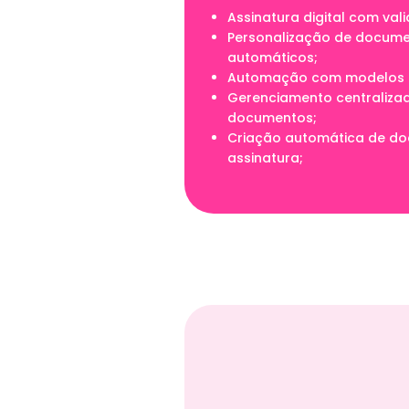
Assinatura digital com vali
Personalização de docum
automáticos;
Automação com modelos p
Gerenciamento centraliza
documentos;
Criação automática de d
assinatura;