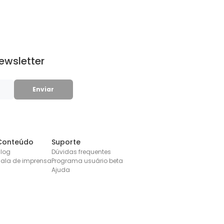
ewsletter
Conteúdo
Suporte
log
Dúvidas frequentes
ala de imprensa
Programa usuário beta
Ajuda
ítica de Privacidade
Termos e Condições