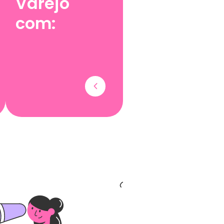
Varejo
com: