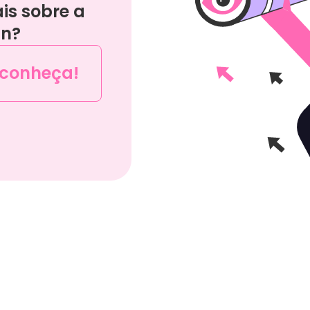
is sobre a
gn?
 conheça!