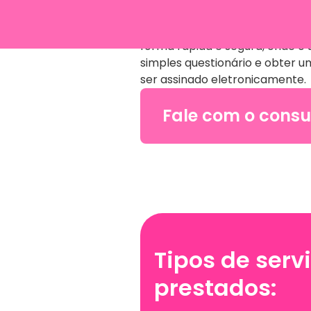
geração de contratos, propost
modelos já existentes ou person
forma rápida e segura, onde o
simples questionário e obter
ser assinado eletronicamente.
Fale com o consu
Tipos de serv
prestados: