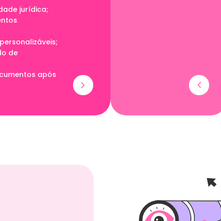
dade jurídica;
entos
ersonalizáveis;
do de
ocumentos após