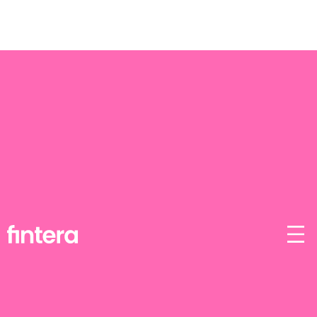
Faturamento automatizado
do início ao fim
Realize a emissão de todas as suas NFS-e com a
Fintera em poucos segundos e sem nenhuma
complicação.
Demonstração gratuita