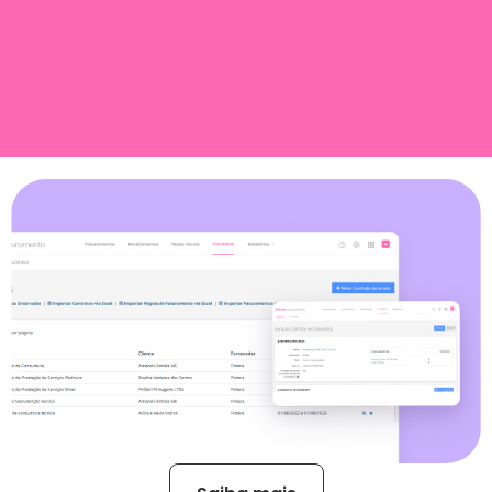
Organização de Contratos
Cadastre, localize e centralize todos os detalhes dos
contratos firmados vigentes e encerrados, anexe
documentos, monitore renovações, sazonalidade de
faturamento, serviços prestados e até mesmo reajustes
automáticos reunidos em uma única tela.