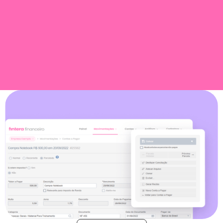
Contas a Pagar e Receber
Acompanhe em tempo real todos os lançamentos do seu
negócio onde quer que você esteja, identifique rapidamente
suas contas em atraso através de relatórios gerenciais,
organize seus processos internos de pagamento e
recebimento e ganhe tempo para crescer com o seu
negócio.