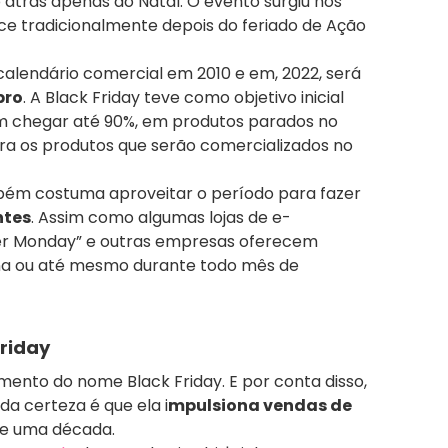
 atrás apenas do Natal. O evento surgiu nos
ce tradicionalmente depois do feriado de Ação
o calendário comercial em 2010 e em, 2022, será
bro
. A Black Friday teve como objetivo inicial
m chegar até 90%, em produtos parados no
ra os produtos que serão comercializados no
bém costuma aproveitar o período para fazer
ntes
. Assim como algumas lojas de e-
 Monday” e outras empresas oferecem
a ou até mesmo durante todo mês de
Friday
imento do nome Black Friday. E por conta disso,
a certeza é que ela i
mpulsiona vendas de
de uma década.