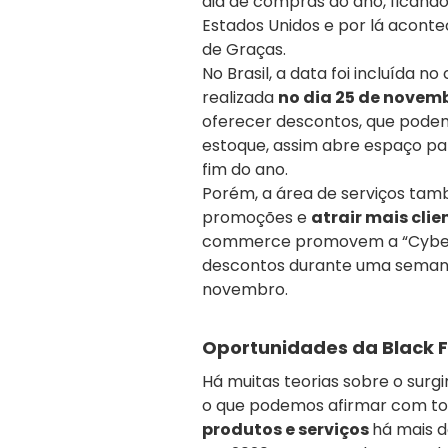
dia de compras do ano, ficando
Estados Unidos e por lá aconte
de Graças.
No Brasil, a data foi incluída n
realizada
no dia 25 de novem
oferecer descontos, que pode
estoque, assim abre espaço pa
fim do ano.
Porém, a área de serviços tam
promoções e
atrair mais clie
commerce promovem a “Cyber
descontos durante uma seman
novembro.
Oportunidades da Black 
Há muitas teorias sobre o surg
o que podemos afirmar com tod
produtos e serviços
há mais 