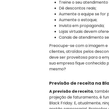
Treine o seu atendiment
Dê descontos reais;
Aumente a equipe se for p
Aumente o estoque;
Invista em propaganda;
Lojas virtuais devem ofer
Canais de atendimento se
Preocupe-se com a imagem e o
clientes, atraídos pelos desco
deve ser proveitosa para a em
sua empresa fique conhecida p
mesmo?
Previsão de receita na Bl
A previsão de receita
, també
projeção de faturamento, é f
Black Friday. E, atualmente, ni
gestão empresarial. Projeções 