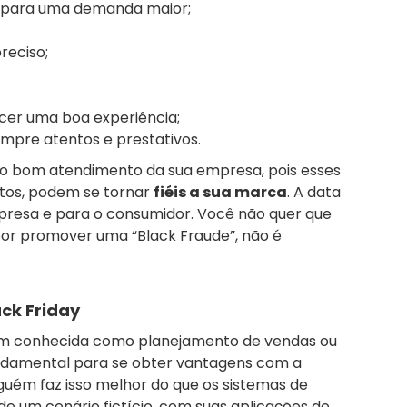
o para uma demanda maior;
reciso;
ecer uma boa experiência;
mpre atentos e prestativos.
 bom atendimento da sua empresa, pois esses
ntos, podem se tornar
fiéis a sua marca
. A data
presa e para o consumidor. Você não quer que
or promover uma “Black Fraude”, não é
ack Friday
m conhecida como planejamento de vendas ou
undamental para se obter vantagens com a
nguém faz isso melhor do que os sistemas de
de um cenário fictício, com suas aplicações de