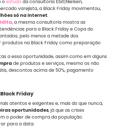
o o
estudo
da consultoria Ebit|Nielsen,
ercado varejista, a Black Friday movimentou,
lhões só na internet
.
édita
, a mesma consultoria mostra as
tendências para a Black Friday e Copa do
antados, pelo menos a metade dos
ir produtos na Black Friday como preparação
tas a essa oportunidade, assim como em alguns
ompra
de produtos e serviços, mesmo os não
grátis, descontos acima de 50%, pagamento
Black Friday
is atentos e exigentes e, mais do que nunca,
iras oportunidades
, já que as crises
am o poder de compra da população.
rar para a data: